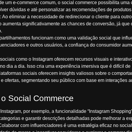
e de um e-commerce comum, o social commerce possibilita uma 
lver dúvidas e até personalizar as recomendações de produtos
: Ao eliminar a necessidade de redirecionar o cliente para out
so aumenta significativamente as chances de conversão, já que
o.
mpartilhamentos funcionam como uma validação social que infl
nciadores e outros usuários, a confiança do consumidor aumen
sociais como o Instagram oferecem recursos visuais e interati
no dia a dia. Isso cria uma experiência imersiva que é difícil de
plataformas sociais oferecem insights valiosos sobre o compor
 ofertas, segmentando seu público com base em interações an
r o Social Commerce
 Instagram, por exemplo, a funcionalidade “Instagram Shopping”
ategorias e garantir descrições detalhadas pode melhorar a ex
 Colaborar com influenciadores é uma estratégia eficaz no soc