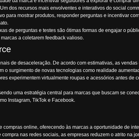
idade da marca e incentivar seguidores a explorar e comprar di
 Um dos recursos mais envolventes e interativos do social com
ivo para mostrar produtos, responder perguntas e incentivar co
ato.
ixas de perguntas e testes são ótimas formas de engajar o públi
 marcas a coletarem feedback valioso.
rce
nais de desaceleração. De acordo com estimativas, as vendas 
o surgimento de novas tecnologias como realidade aumentada (R
res experimentem virtualmente roupas e acessórios antes de c
endo uma estratégia central para marcas que buscam se conec
mo Instagram, TikTok e Facebook.
e compras online, oferecendo às marcas a oportunidade de inte
de compra nas redes sociais, as empresas reduzem o atrito na 