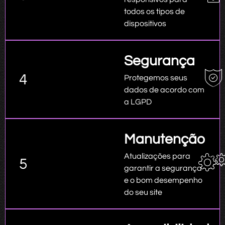
todos os tipos de
dispositivos
Segurança
4
Protegemos seus
dados de acordo com
a LGPD
Manutenção
Atualizações para
5
garantir a segurança
e o bom desempenho
do seu site