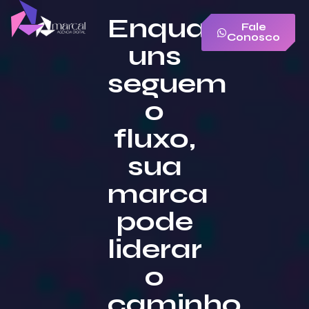
Enquanto
Fale
Conosco
uns
seguem
o
fluxo,
sua
marca
pode
liderar
o
caminho.