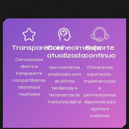
Transparência
Conhecimento
Suporte
atualizado
contínuo
Comunicação
aberta e
Nos mantemos
Oferecemos
transparente,
atualizados com
suporte pós-
compartilhamos
as últimas
implementação
relatórios e
tendências e
e
resultados
ferramentas do
permanecemos
marketing digital
disponíveis para
ajustes e
melhorias