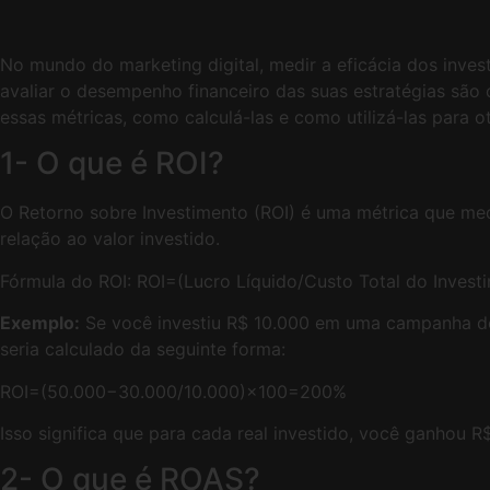
No mundo do marketing digital, medir a eficácia dos inves
avaliar o desempenho financeiro das suas estratégias são
essas métricas, como calculá-las e como utilizá-las para o
1- O que é ROI?
O Retorno sobre Investimento (ROI) é uma métrica que med
relação ao valor investido.
Fórmula do ROI: ROI=(Lucro Líquido​/Custo Total do Inves
Exemplo:
Se você investiu R$ 10.000 em uma campanha de 
seria calculado da seguinte forma:
ROI=(50.000−30.000/10.000​)×100=200%
Isso significa que para cada real investido, você ganhou R$
2- O que é ROAS?