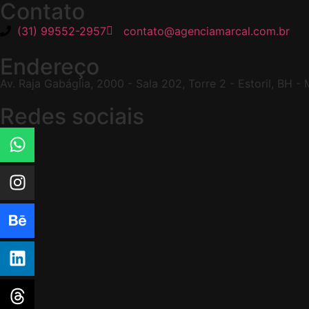
Contato
(31) 99552-2957
contato@agenciamarcal.com.br
Endereço
Av. Raja Gabáglia, 2000 - Sala 202, Torre 2 - Estoril, BH 
Redes sociais