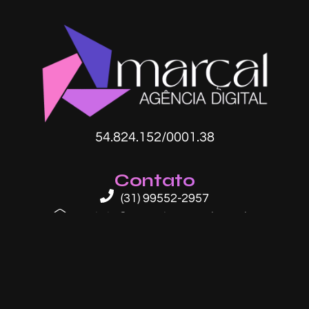
54.824.152/0001.38​
Contato
(31) 99552-2957
contato@agenciamarcal.com.br
Endereço
Av. Raja Gabáglia, 2000 - Sala 202, Torre 2
- Estoril, BH - MG, 30494-170
Redes sociais