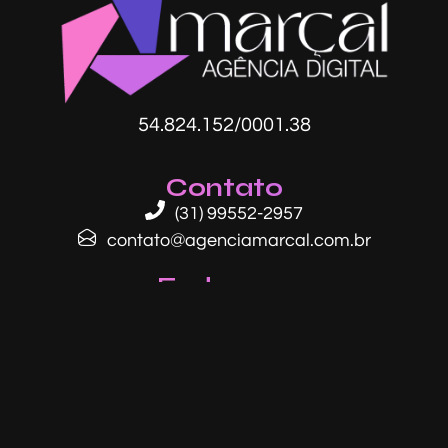
54.824.152/0001.38​
Contato
(31) 99552-2957
contato@agenciamarcal.com.br
Endereço
Av. Raja Gabáglia, 2000 - Sala 202, Torre 2
- Estoril, BH - MG, 30494-170
Redes sociais