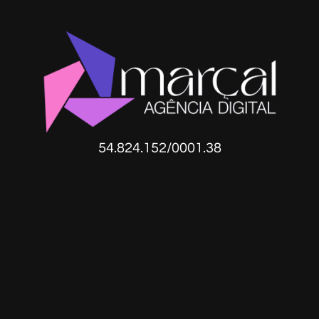
54.824.152/0001.38​
Contato
(31) 99552-2957
contato@agenciamarcal.com.br
Endereço
Av. Raja Gabáglia, 2000 - Sala 202, Torre 2
- Estoril, BH - MG, 30494-170