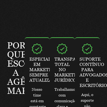
POR
QUE
ESPECIALISTAS
TRANSPARÊNCIA
SUPORTE
ESCOLHER
EM
TOTAL
CONTÍNUO
MARKETING
NO
PARA
A
SEMPRE
MARKETING
ADVOGADO
AGÊNCIA
ATUALIZADOS
JURÍDICO
E
ESCRITÓRIO
MARÇAL?
Nosso
Trabalhamos
Aqui, o
time
com
suporte
está em
comunicação
não
constante
clara e