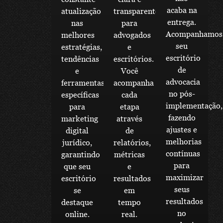
acaba na
atualização
transparente
entrega.
nas
para
Acompanhamos
melhores
advogados
seu
estratégias,
e
escritório
tendências
escritórios.
de
e
Você
advocacia
ferramentas
acompanha
no pós-
específicas
cada
implementação,
para
etapa
fazendo
marketing
através
ajustes e
digital
de
melhorias
jurídico,
relatórios,
contínuas
garantindo
métricas
para
que seu
e
maximizar
escritório
resultados
seus
se
em
resultados
destaque
tempo
no
online.
real.